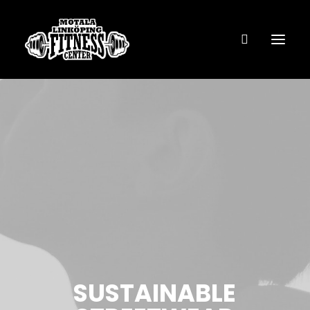
VÅRA ANLÄGGNINGAR
FANTASTIC LINE
FL COACHING
BUTIK – KÖP MED KLARNA
BOKA TJÄNST
KONTAKTA OSS
SUSTAINABLE