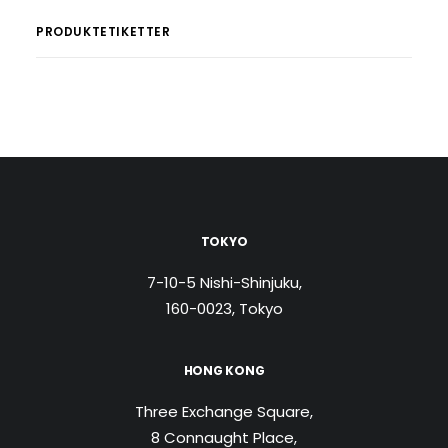
kan
olika
väljas
PRODUKTETIKETTER
alternativen
på
kan
produktsidan
väljas
på
produktsidan
TOKYO
7-10-5 Nishi-Shinjuku,
160-0023, Tokyo
HONG KONG
Three Exchange Square,
8 Connaught Place,