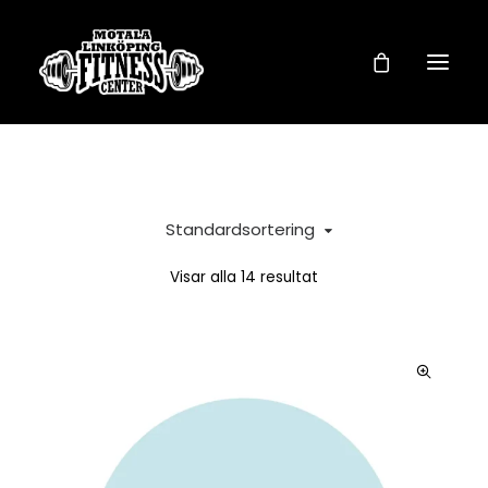
VÅRA ANLÄGGNINGAR
Standardsortering
FANTASTIC LINE
Visar alla 14 resultat
FL COACHING
BUTIK – KÖP MED KLARNA
BOKA TJÄNST
KONTAKTA OSS